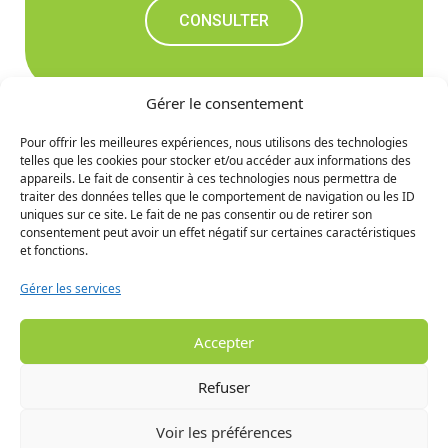
CONSULTER
Gérer le consentement
Pour offrir les meilleures expériences, nous utilisons des technologies
telles que les cookies pour stocker et/ou accéder aux informations des
Ne manquez rien des
appareils. Le fait de consentir à ces technologies nous permettra de
traiter des données telles que le comportement de navigation ou les ID
prochaines nouvelles
uniques sur ce site. Le fait de ne pas consentir ou de retirer son
consentement peut avoir un effet négatif sur certaines caractéristiques
et fonctions.
S'INCRIRE
Gérer les services
Accepter
Refuser
Voir les préférences
© 2024 MRC de la Haute Gaspésie - Tous droits réservés. -