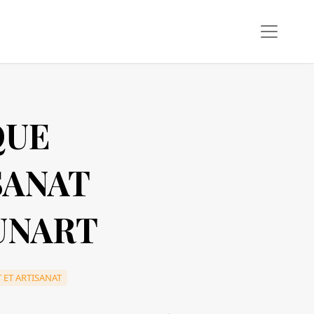
QUE
SANAT
NART
 ET ARTISANAT