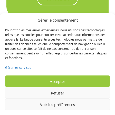
Gérer le consentement
Pour offrir les meilleures expériences, nous utilisons des technologies
telles que les cookies pour stocker et/ou accéder aux informations des
Ne manquez rien des
appareils. Le fait de consentir à ces technologies nous permettra de
traiter des données telles que le comportement de navigation ou les ID
prochaines nouvelles
uniques sur ce site. Le fait de ne pas consentir ou de retirer son
consentement peut avoir un effet négatif sur certaines caractéristiques
et fonctions.
S'INCRIRE
Gérer les services
Accepter
Refuser
Voir les préférences
© 2024 MRC de la Haute Gaspésie - Tous droits réservés. -
Conception visuelle :
Audace Marketing
- Développement