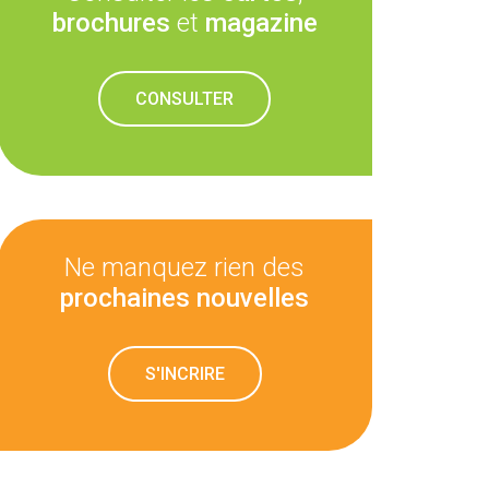
brochures
et
magazine
CONSULTER
Ne manquez rien des
prochaines nouvelles
S'INCRIRE