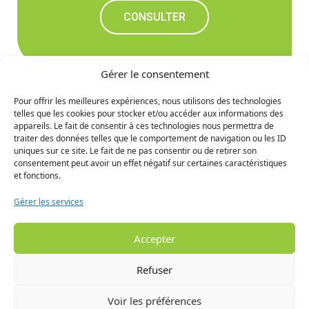
CONSULTER
Gérer le consentement
Pour offrir les meilleures expériences, nous utilisons des technologies
telles que les cookies pour stocker et/ou accéder aux informations des
Ne manquez rien des
appareils. Le fait de consentir à ces technologies nous permettra de
traiter des données telles que le comportement de navigation ou les ID
prochaines nouvelles
uniques sur ce site. Le fait de ne pas consentir ou de retirer son
consentement peut avoir un effet négatif sur certaines caractéristiques
et fonctions.
S'INCRIRE
Gérer les services
Accepter
Refuser
Voir les préférences
© 2024 MRC de la Haute Gaspésie - Tous droits réservés. -