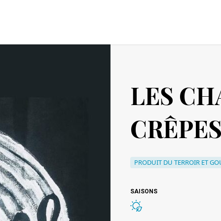
LES CH
CRÊPES
PRODUIT DU TERROIR ET G
SAISONS