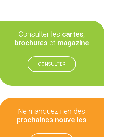
Consulter les
cartes
,
brochures
et
magazine
CONSULTER
Ne manquez rien des
prochaines nouvelles