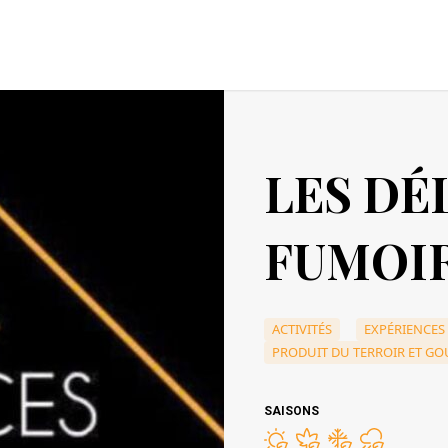
LES DÉ
FUMOIR
ACTIVITÉS
EXPÉRIENCE
PRODUIT DU TERROIR ET G
SAISONS