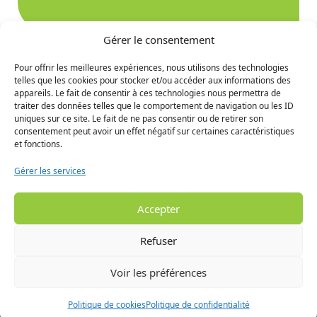
Gérer le consentement
Pour offrir les meilleures expériences, nous utilisons des technologies
telles que les cookies pour stocker et/ou accéder aux informations des
Ne manquez rien des
appareils. Le fait de consentir à ces technologies nous permettra de
traiter des données telles que le comportement de navigation ou les ID
prochaines nouvelles
uniques sur ce site. Le fait de ne pas consentir ou de retirer son
consentement peut avoir un effet négatif sur certaines caractéristiques
et fonctions.
S'INCRIRE
Gérer les services
Accepter
Refuser
Voir les préférences
© 2024 MRC de la Haute Gaspésie - Tous droits réservés. -
Conception visuelle :
Audace Marketing
- Développement
Politique de cookies
Politique de confidentialité
et programmation :
Jolifish