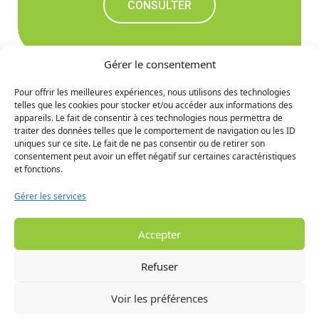
CONSULTER
Gérer le consentement
Pour offrir les meilleures expériences, nous utilisons des technologies
telles que les cookies pour stocker et/ou accéder aux informations des
Ne manquez rien des
appareils. Le fait de consentir à ces technologies nous permettra de
traiter des données telles que le comportement de navigation ou les ID
prochaines nouvelles
uniques sur ce site. Le fait de ne pas consentir ou de retirer son
consentement peut avoir un effet négatif sur certaines caractéristiques
et fonctions.
S'INCRIRE
Gérer les services
Accepter
Refuser
Voir les préférences
© 2024 MRC de la Haute Gaspésie - Tous droits réservés. -