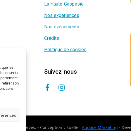
La Haute-Gaspésie
Nos expériences
Nos événements
Crédits
Politique de cookies
s que les
Suivez-nous
de consentir
omportement
 retirer son
onctions.
éférences
s droits réservés. - Conception visuelle :
Audace Marketing
- Dév