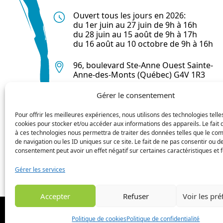
Ouvert tous les jours en 2026:
du 1er juin au 27 juin de 9h à 16h
du 28 juin au 15 août de 9h à 17h
du 16 août au 10 octobre de 9h à 16h
96, boulevard Ste-Anne Ouest Sainte-
Anne-des-Monts (Québec) G4V 1R3
Gérer le consentement
418 763-0044
Pour offrir les meilleures expériences, nous utilisons des technologies telle
cookies pour stocker et/ou accéder aux informations des appareils. Le fait 
à ces technologies nous permettra de traiter des données telles que le c
de navigation ou les ID uniques sur ce site. Le fait de ne pas consentir ou de
consentement peut avoir un effet négatif sur certaines caractéristiques et f
Gérer les services
Accepter
Refuser
Voir les pr
© 2024 MRC de la Haute Gaspésie - Tou
Politique de cookies
Politique de confidentialité