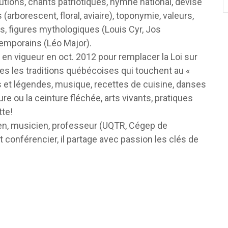
tutions, chants patriotiques, hymne national, devise
arborescent, floral, aviaire), toponymie, valeurs,
s, figures mythologiques (Louis Cyr, Jos
temporains (Léo Major).
e en vigueur en oct. 2012 pour remplacer la Loi sur
utes les traditions québécoises qui touchent au «
es et légendes, musique, recettes de cuisine, danses
ure ou la ceinture fléchée, arts vivants, pratiques
tte!
rien, musicien, professeur (UQTR, Cégep de
et conférencier, il partage avec passion les clés de