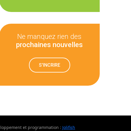
Ne manquez rien des
prochaines nouvelles
S'INCRIRE
eloppement et programmation :
Jolifish