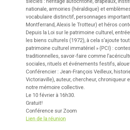
siècles : héritage autochtone, drapeaux, insti
nationale, armoiries (héraldique) et emblèmes (
vocabulaire distinctif, personnages important
Montferrand, Alexis le Trotteur) et héros con
Depuis la Loi sur le patrimoine culturel, entré
les biens culturels (1972), à cela s’ajoute to
patrimoine culturel immatériel » (PCI) : cont
traditionnelles, savoir-faire comme l’acéricult
sociales, rituels et événements festifs, aloue
Conférencier : Jean-François Veilleux, histo
Victoriaville), auteur, chercheur, chroniqueur 
notre mémoire collective.
Le 10 février à 16h30.
Gratuit!
Conférence sur Zoom
Lien de la réunion