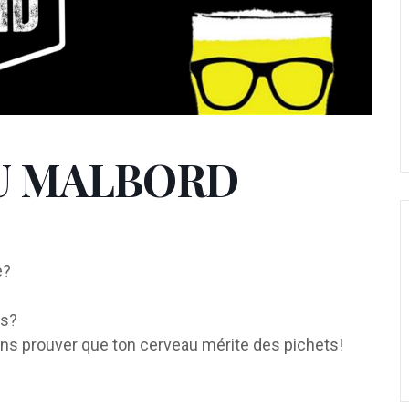
AU MALBORD
e?
es?
ens prouver que ton cerveau mérite des pichets!