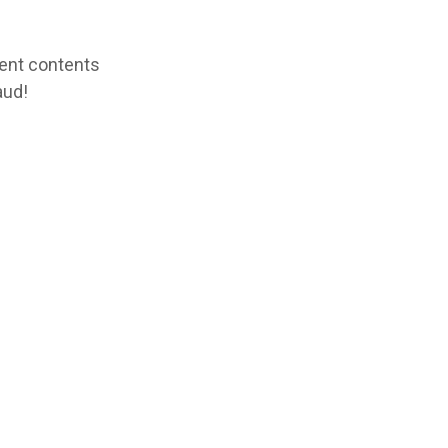
tent contents
aud!