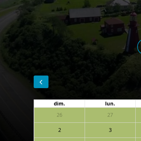
dim.
lun.
26
27
2
3