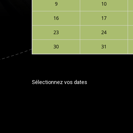
9
10
16
17
23
24
30
31
Sélectionnez vos dates