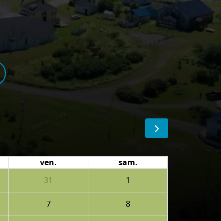
ven.
sam.
31
1
7
8