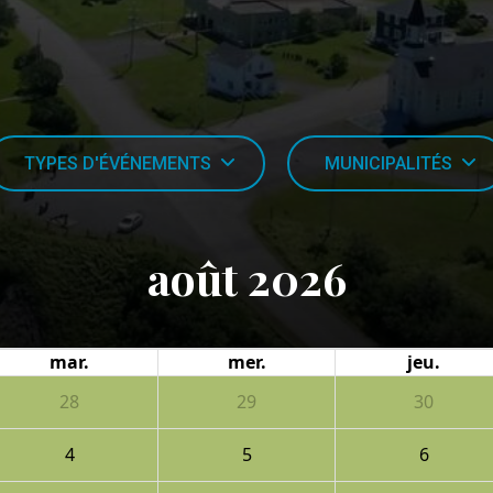
TYPES D'ÉVÉNEMENTS
MUNICIPALITÉS
août 2026
mar.
mer.
jeu.
28
29
30
4
5
6