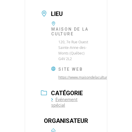
LIEU
MAISON DE LA
CULTURE
120, 7e Rue Ouest
Sainte-Anne-des-
Monts (Québec)
G4V 2L2
SITE WEB
https://www.maisondelaculture.net/
CATÉGORIE
Événement
spécial
ORGANISATEUR