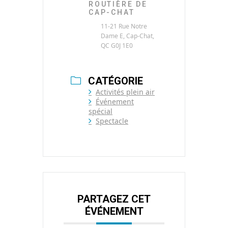
ROUTIÈRE DE
CAP-CHAT
11-21 Rue Notre
Dame E, Cap-Chat,
QC G0J 1E0
CATÉGORIE
Activités plein air
Événement
spécial
Spectacle
PARTAGEZ CET
ÉVÉNEMENT