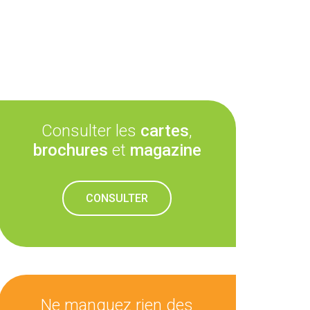
Consulter les
cartes
,
brochures
et
magazine
CONSULTER
Ne manquez rien des