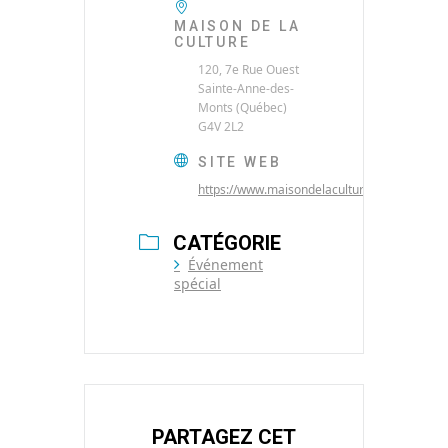
MAISON DE LA
CULTURE
120, 7e Rue Ouest
Sainte-Anne-des-
Monts (Québec)
G4V 2L2
SITE WEB
https://www.maisondelaculture.net/
CATÉGORIE
Événement
spécial
PARTAGEZ CET