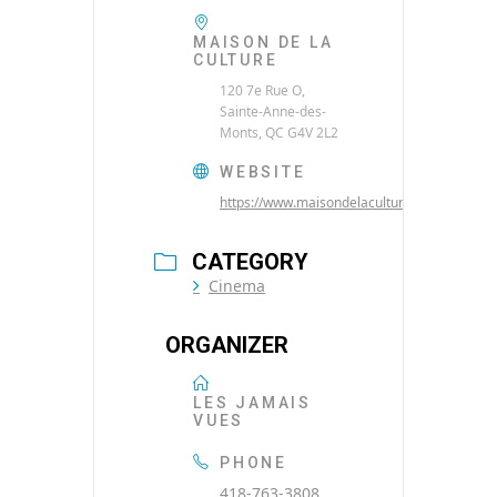
MAISON DE LA
CULTURE
120 7e Rue O,
Sainte-Anne-des-
Monts, QC G4V 2L2
WEBSITE
https://www.maisondelaculture.net/
CATEGORY
Cinema
ORGANIZER
LES JAMAIS
VUES
PHONE
418-763-3808