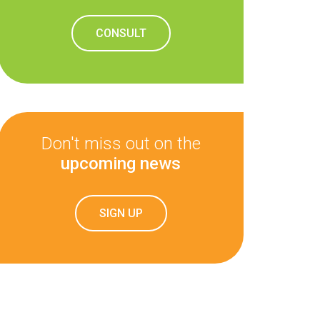
CONSULT
Don't miss out on the
upcoming news
SIGN UP