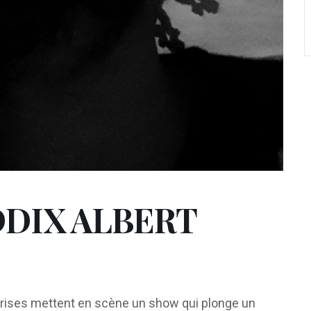
DIX ALBERT
.trises mettent en scène un show qui plonge un