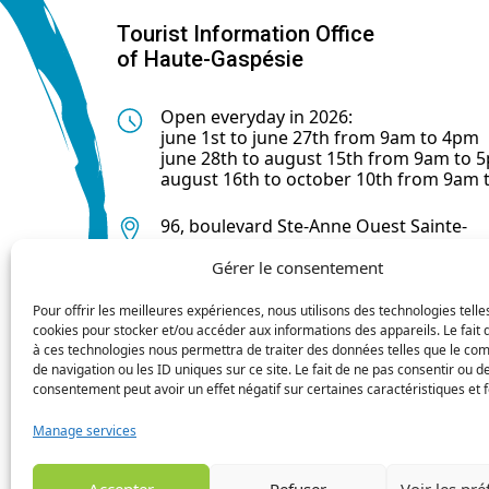
Tourist Information Office
of Haute-Gaspésie
Open everyday in 2026:
june 1st to june 27th from 9am to 4pm
june 28th to august 15th from 9am to 
august 16th to october 10th from 9am
96, boulevard Ste-Anne Ouest Sainte-
Anne-des-Monts (Québec) G4V 1R3
Gérer le consentement
418 763-0044
Pour offrir les meilleures expériences, nous utilisons des technologies telle
cookies pour stocker et/ou accéder aux informations des appareils. Le fait 
à ces technologies nous permettra de traiter des données telles que le c
de navigation ou les ID uniques sur ce site. Le fait de ne pas consentir ou de
consentement peut avoir un effet négatif sur certaines caractéristiques et f
Manage services
Accepter
Refuser
Voir les pr