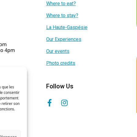
Where to eat?
Where to stay?
La Haute-Gaspésie
Our Experiences
5pm
 to 4pm
Our events
Photo credits
Follow Us
s que les
de consentir
omportement
 retirer son
onctions.
éférences