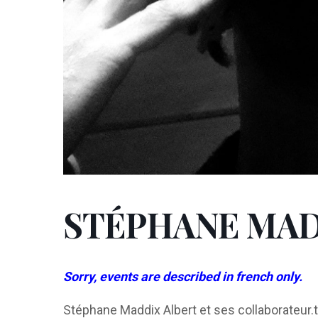
STÉPHANE MAD
Sorry, events are described in french only.
Stéphane Maddix Albert et ses collaborateur